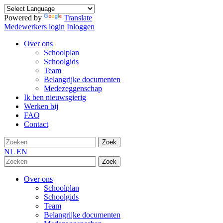
Powered by
Translate
Medewerkers login
Inloggen
Over ons
Schoolplan
Schoolgids
Team
Belangrijke documenten
Medezeggenschap
Ik ben nieuwsgierig
Werken bij
FAQ
Contact
Zoek
NL
EN
Zoek
Over ons
Schoolplan
Schoolgids
Team
Belangrijke documenten